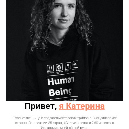
Привет,
я Катерина
Путешественница и создатель авторских трипов в Скандинавские
страны. За плечами 35 стран, 43 travel-ивента и 260 человек в
Исландии с моей лёгкой руки.