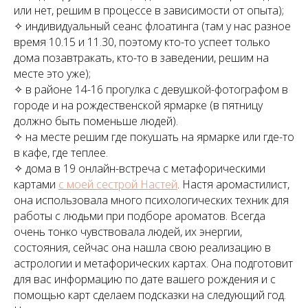
или нет, решим в процессе в зависимости от опыта);
✧ индивидуальный сеанс флоатинга (там у нас разное
время 10.15 и 11.30, поэтому кто-то успеет только
дома позавтракать, кто-то в заведении, решим на
месте это уже);
✧ в районе 14-16 прогулка с девушкой-фотографом в
городе и на рождественской ярмарке (в пятницу
должно быть поменьше людей).
✧ на месте решим где покушать на ярмарке или где-то
в кафе, где теплее.
✧ дома в 19 онлайн-встреча с метафорическими
картами
с моей сестрой Настей
. Настя аромастилист,
она использовала много психологических техник для
работы с людьми при подборе ароматов. Всегда
очень тонко чувствовала людей, их энергии,
состояния, сейчас она нашла свою реализацию в
астрологии и метафорических картах. Она подготовит
для вас информацию по дате вашего рождения и с
помощью карт сделаем подсказки на следующий год.