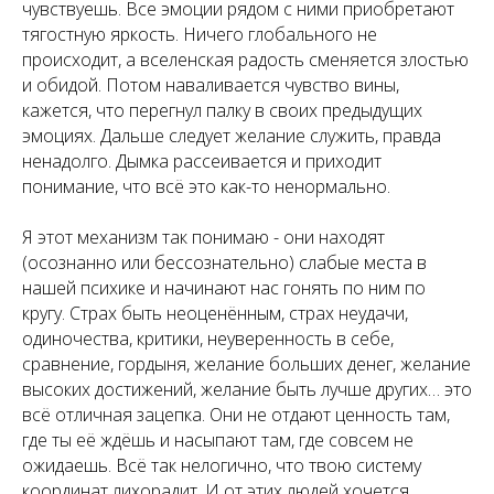
чувствуешь. Все эмоции рядом с ними приобретают
тягостную яркость. Ничего глобального не
происходит, а вселенская радость сменяется злостью
и обидой. Потом наваливается чувство вины,
кажется, что перегнул палку в своих предыдущих
эмоциях. Дальше следует желание служить, правда
ненадолго. Дымка рассеивается и приходит
понимание, что всё это как-то ненормально.
Я этот механизм так понимаю - они находят
(осознанно или бессознательно) слабые места в
нашей психике и начинают нас гонять по ним по
кругу. Страх быть неоценённым, страх неудачи,
одиночества, критики, неуверенность в себе,
сравнение, гордыня, желание больших денег, желание
высоких достижений, желание быть лучше других… это
всё отличная зацепка. Они не отдают ценность там,
где ты её ждёшь и насыпают там, где совсем не
ожидаешь. Всё так нелогично, что твою систему
координат лихорадит. И от этих людей хочется