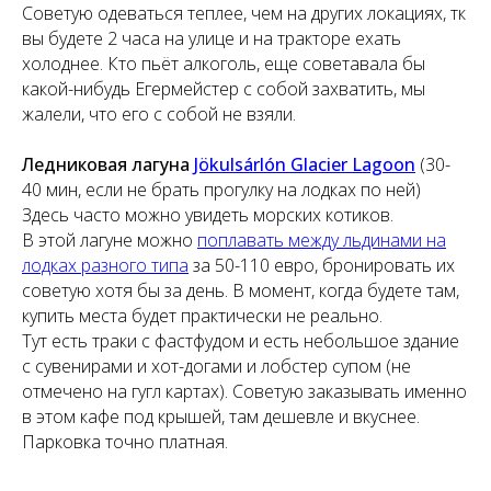
Советую одеваться теплее, чем на других локациях, тк
вы будете 2 часа на улице и на тракторе ехать
холоднее. Кто пьёт алкоголь, еще советавала бы
какой-нибудь Егермейстер с собой захватить, мы
жалели, что его с собой не взяли.
Ледниковая лагуна
Jökulsárlón Glacier Lagoon
(30-
40 мин, если не брать прогулку на лодках по ней)
Здесь часто можно увидеть морских котиков.
В этой лагуне можно
поплавать между льдинами на
лодках разного типа
за 50-110 евро, бронировать их
советую хотя бы за день. В момент, когда будете там,
купить места будет практически не реально.
Тут есть траки с фастфудом и есть небольшое здание
с сувенирами и хот-догами и лобстер супом (не
отмечено на гугл картах). Советую заказывать именно
в этом кафе под крышей, там дешевле и вкуснее.
Парковка точно платная.