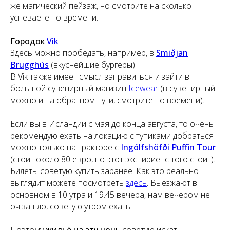
же магический пейзаж, но смотрите на сколько
успеваете по времени.
Городок
Vik
Здесь можно пообедать, например, в
Smiðjan
Brugghús
(вкуснейшие бургеры).
В Vik также имеет смысл заправиться и зайти в
большой сувенирный магизин
Icewear
(в сувенирный
можно и на обратном пути, смотрите по времени).
Если вы в Исландии с мая до конца августа, то очень
рекомендую ехать на локацию с тупиками добраться
можно только на тракторе с
Ingólfshöfði Puffin Tour
(стоит около 80 евро, но этот экспириенс того стоит).
Билеты советую купить заранее. Как это реально
выглядит можете посмотреть
здесь
. Выезжают в
основном в 10 утра и 19.45 вечера, нам вечером не
оч зашло, советую утром ехать.
Поэтому
жильё на эту ночь
советую искать