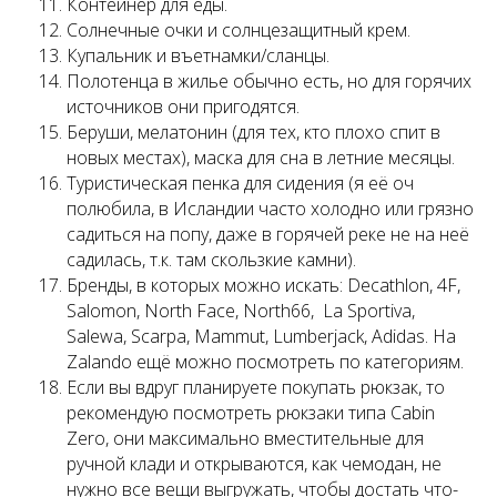
Контейнер для еды.
Солнечные очки и солнцезащитный крем.
Купальник и въетнамки/сланцы.
Полотенца в жилье обычно есть, но для горячих
источников они пригодятся.
Беруши, мелатонин (для тех, кто плохо спит в
новых местах), маска для сна в летние месяцы.
Туристическая пенка для сидения (я её оч
полюбила, в Исландии часто холодно или грязно
садиться на попу, даже в горячей реке не на неё
садилась, т.к. там скользкие камни).
Бренды, в которых можно искать: Decathlon, 4F,
Salomon, North Face, North66, La Sportiva,
Salewa, Scarpa, Mammut, Lumberjack, Adidas. На
Zalando ещё можно посмотреть по категориям.
Если вы вдруг планируете покупать рюкзак, то
рекомендую посмотреть рюкзаки типа Сabin
Zero, они максимально вместительные для
ручной клади и открываются, как чемодан, не
нужно все вещи выгружать, чтобы достать что-