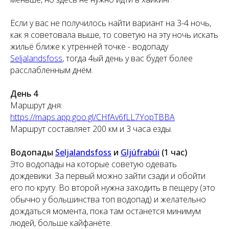
Если у вас не получилось найти вариант на 3-4 ночь,
как я советовала выше, то советую на эту ночь искать
жильё ближе к утренней точке - водопаду
Seljalandsfoss
,
тогда 4ый день у вас будет более
расслабленным днём.
День 4
Маршрут дня:
https://maps.app.goo.gl/CHfAv6fLL7YopTBBA
Маршрут составляет 200 км и 3 часа езды.
Водопады
Seljalandsfoss
и
Gljúfrabúi
(1 час)
Это водопады на которые советую одевать
дождевики. За первый можно зайти сзади и обойти
его по кругу. Во второй нужна заходить в пещеру (это
обычно у большинства топ водопад) и желательно
дождаться момента, пока там останется минимум
людей, больше кайфанёте.