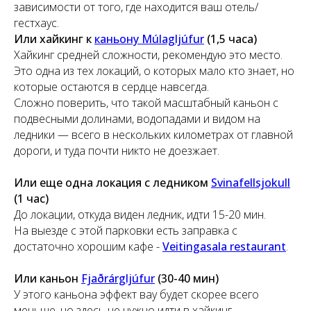
зависимости от того, где находится ваш отель/
гестхаус.
Или хайкинг к
каньону Múlagljúfur
(1,5 часа)
Хайкинг средней сложности, рекомендую это место.
Это одна из тех локаций, о которых мало кто знает, но
которые остаются в сердце навсегда.
Сложно поверить, что такой масштабный каньон с
подвесными долинами, водопадами и видом на
ледники — всего в нескольких километрах от главной
дороги, и туда почти никто не доезжает.
Или еще одна локация с ледником
Svinafellsjokull
(1 час)
До локации, откуда виден ледник, идти 15-20 мин.
На выезде с этой парковки есть заправка с
достаточно хорошим кафе -
Veitingasala restaurant
.
Или каньон
Fjaðrárgljúfur
(30-40 мин)
У этого каньона эффект вау будет скорее всего
меньше, но здесь не нужно идти в хайкинг.