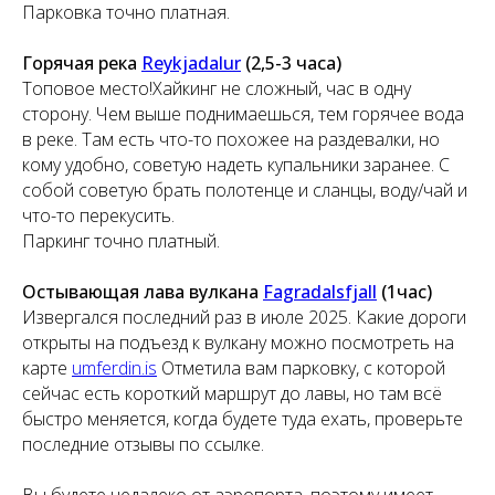
Парковка точно платная.
Горячая река
Reykjadalur
(2,5-3 часа)
Топовое место!Хайкинг не сложный, час в одну
сторону. Чем выше поднимаешься, тем горячее вода
в реке. Там есть что-то похожее на раздевалки, но
кому удобно, советую надеть купальники заранее. С
собой советую брать полотенце и сланцы, воду/чай и
что-то перекусить.
Паркинг точно платный.
Остывающая лава вулкана
Fagradalsfjall
(1час)
Извергался последний раз в июле 2025. Какие дороги
открыты на подъезд к вулкану можно посмотреть на
карте
umferdin.is
Отметила вам парковку, с которой
сейчас есть короткий маршрут до лавы, но там всё
быстро меняется, когда будете туда ехать, проверьте
последние отзывы по ссылке.
Вы будете недалеко от аэропорта, поэтому имеет