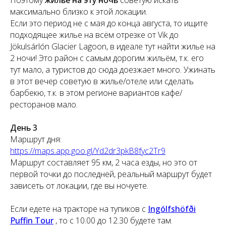
максимально близко к этой локации.
Если это период не с мая до конца августа, то ищите
подходящее жилье на всём отрезке от Vik до
J
ökulsárlón Glacier Lagoon, в идеале тут найти жилье на
2 ночи! Это район с самым дорогим жильём, т.к. его
тут мало, а туристов до сюда доезжает много. Ужинать
в этот вечер советую в жилье/отеле или сделать
барбекю, т.к. в этом регионе вариантов кафе/
ресторанов мало.
День 3
Маршрут дня:
https://maps.app.goo.gl/Yd2dr3pkB8fyc2Tr9
Маршрут составляет 95 км, 2 часа езды, но это от
первой точки до последней, реальный маршрут будет
зависеть от локации, где вы ночуете.
Если едете на тракторе на тупиков с
Ingólfshöfði
Puffin Tour
, то с 10.00 до 12.30 будете там.