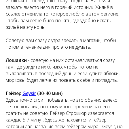
исключить последнюю точку - водопад Haifoss и
заехать вместо него в горячий источник. Жильё в
ссылке отменила то, которое люблю в этом регионе,
чтобы вам легче было понять, где удобно искать
жильё на эту ночь.
Советую вам сразу с утра заехать в магазин, чтобы
потом в течение дня про это не думать.
Лошадки
- советую на них останавливаться сразу
там, где увидите их близко, чтобы потом не
вылавливать в последний день и если купите яблоки,
морковь, будет легче их позвать к себе и погладить.
Гейзер
Geysir
(30-40 мин)
Здесь точно стоит побывать, но это обычно далеко
не топ локация, поэтому много времени на него
тратить не советую. Гейзер Строккюр извергается
каждые 5-7 минут. Здесь же находится и гейзер,
который дал название всем гейзерам мира - Geysir, но