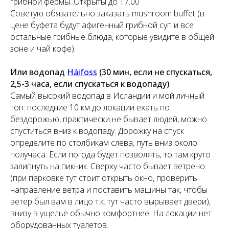
грибной фермы. Открыты до 17.00
Советую обязательно заказать mushroom buffet (в
цене буфета будут афигенный грибной суп и все
остальные грибные блюда, которые увидите в общей
зоне и чай кофе).
Или водопад
Háifoss
(30 мин, если не спускаться,
2,5-3 часа, если спускаться к водопаду)
Самый высокий водопад в Исландии и мой личный
топ: последние 10 км до локации ехать по
бездорожью, практически не бывает людей, можно
спуститься вниз к водопаду. Дорожку на спуск
определите по столбикам слева, путь вниз около
получаса. Если погода будет позволять, то там круто
залипнуть на пикник. Сверху часто бывает ветрено
(при парковке тут стоит открыть окно, проверить
направление ветра и поставить машины так, чтобы
ветер был вам в лицо т.к. тут часто вырывает двери),
внизу в ущелье обычно комфортнее. На локации нет
оборудованных туалетов.