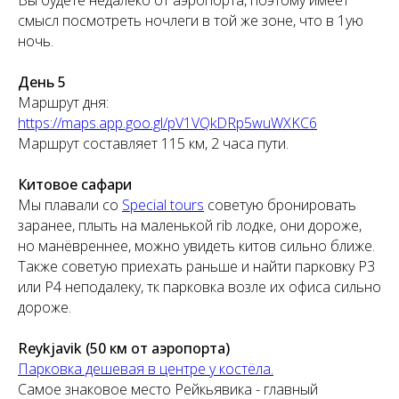
смысл посмотреть ночлеги в той же зоне, что в 1ую
ночь.
День 5
Маршрут дня:
https://maps.app.goo.gl/pV1VQkDRp5wuWXKC6
Маршрут составляет 115 км, 2 часа пути.
Китовое сафари
Мы плавали со
Special tours
советую бронировать
заранее, плыть на маленькой rib лодке, они дороже,
но манёвреннее, можно увидеть китов сильно ближе.
Также советую приехать раньше и найти парковку P3
или P4 неподалеку, тк парковка возле их офиса сильно
дороже.
Reykjavik (50 км от аэропорта)
Парковка дешевая в центре у костёла.
Самое знаковое место Рейкьявика - главный