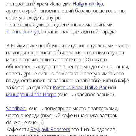
лютеранский храм Исландии
Hallgrímskirkja
,
архитектурой напоминающий базальтовые колонны,
советую сходить внутрь.
Пешеходная улица с сувенирными магазинами
Клаппарстигур
, окрашенная цветами гей парада.
В Рейкьявике необычная ситуация с туалетами. Часто
на двери кафе висят объявления, что к ним в туалет
можно только если ты посетитель. Открытых
общественных туалетов в центре мы до сих не нашли,
советы gpt не сильно помогают. Советую иметь это
ввиду, остановиться заранее на заправке, идти в кафе
за кофе, на фуд-корт
Pósthús Food Hall & Bar
или
концертный зал Harpa
(очень красивое здание).
Sandholt
- очень популярное место с завтраками,
часто очереди (вкусный кофе и шакшука, завтрак
deluxe не очень).
Кафе сети
Reykjavik Roasters
это 1 из 3х адресов,