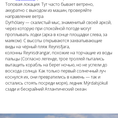
Топовая локация. Тут часто бывает ветрено,
аккуратно с выходом из машин, проверяйте
направление ветра.
Dyrhólaey — скалистый мыс, знаменитый своей аркой,
через которую при спокойной погоде могут
проплывать лодки (арка в конце площадки слева, за
маяком). С высоты открываются захватывающие
виды на чёрный пляж Reynisfjara,
колонны Reynisdrangar, похожие на торчащие из воды
пальцы (Согласно легенде, трое троллей пытались
вытащить корабль на берег ночью, но не успели до
восхода солнца. Как только первый солнечный луч
коснулся их, они превратились в камень — так и
остались стоять посреди моря), ледник Mýrdalsjökull
сзади и бескрайний Атлантический океан.