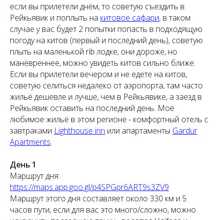
если вы прилетели днём, то советую съездить в
Рейкьявик и поплыть на
китовое сафари
, в таком
случае у вас будет 2 попытки попасть в подходящую
погоду на китов (первый и последний день), советую
плыть на маленькой rib лодке, они дороже, но
манёвреннее, можно увидеть китов сильно ближе.
Если вы прилетели вечером и не едете на китов,
советую селиться недалеко от аэропорта, там часто
жильё дешевле и лучше, чем в Рейкьявике, а заезд в
Рейкьявик оставить на последний день. Моё
любимое жильё в этом регионе - комфортный отель с
завтраками
Lighthouse inn
или апартаменты
Gardur
Apartments
.
День 1
Маршрут дня:
https://maps.app.goo.gl/p4SPGpr6ART9s3ZV9
Маршрут этого дня составляет около 330 км и 5
часов пути, если для вас это много/сложно, можно